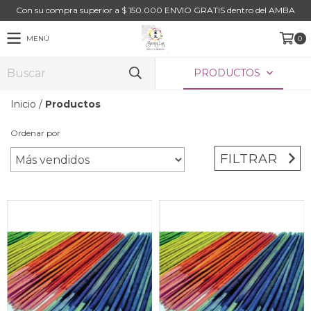
Con su compra superior a $ 150.000 ENVIO GRATIS dentro del AMBA
MENÚ
0
PRODUCTOS
Inicio
/
Productos
Ordenar por
FILTRAR