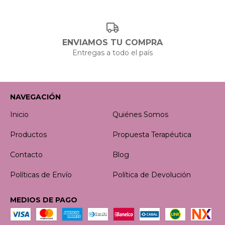
ENVIAMOS TU COMPRA
Entregas a todo el país
NAVEGACIÓN
Inicio
Quiénes Somos
Productos
Propuesta Terapéutica
Contacto
Blog
Políticas de Envío
Política de Devolución
MEDIOS DE PAGO