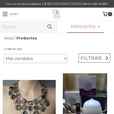
Con su compra superior a $ 150.000 ENVIO GRATIS dentro del AMBA
MENÚ
0
PRODUCTOS
Inicio
/
Productos
Ordenar por
FILTRAR