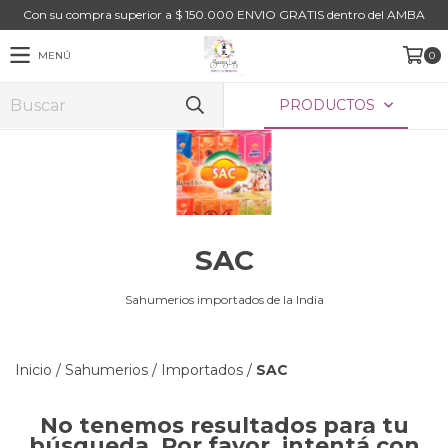
Con su compra superior a $ 150.000 ENVIO GRATIS dentro del AMBA
MENÚ
0
PRODUCTOS
SAC
Sahumerios importados de la India
Inicio
/
Sahumerios
/
Importados
/
SAC
No tenemos resultados para tu
búsqueda. Por favor, intentá con