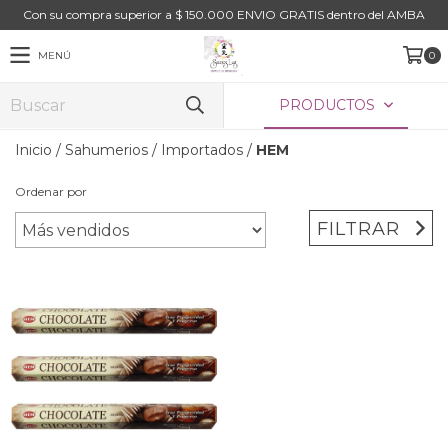
Con su compra superior a $ 150.000 ENVIO GRATIS dentro del AMBA
MENÚ
0
PRODUCTOS
Inicio
/
Sahumerios
/
Importados
/
HEM
Ordenar por
FILTRAR