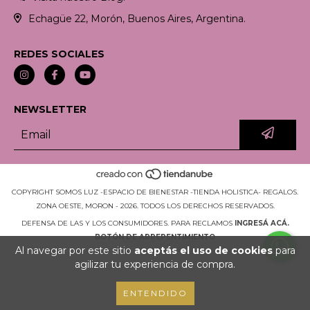
Echagüe 22, Morón, Buenos Aires, Argentina.
REDES SOCIALES
NEWSLETTER
COPYRIGHT SOMOS LUZ -ESPACIO DE BIENESTAR -TIENDA HOLISTICA- REGALOS.
ZONA OESTE, MORON - 2026. TODOS LOS DERECHOS RESERVADOS.
DEFENSA DE LAS Y LOS CONSUMIDORES. PARA RECLAMOS
INGRESÁ ACÁ.
BOTÓN DE ARREPENTIMIENTO
Al navegar por este sitio
aceptás el uso de cookies
para
agilizar tu experiencia de compra.
ENTENDIDO