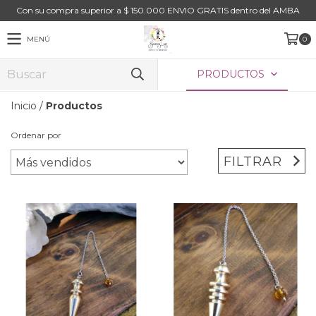
Con su compra superior a $ 150.000 ENVIO GRATIS dentro del AMBA
MENÚ
0
PRODUCTOS
Inicio
/
Productos
Ordenar por
FILTRAR